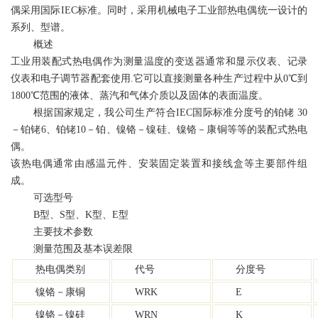
偶采用国际IEC标准。同时，采用机械电子工业部热电偶统一设计的
系列、型谱。
概述
工业用装配式热电偶作为测量温度的变送器通常和显示仪表、记录
仪表和电子调节器配套使用.它可以直接测量各种生产过程中从0℃到
1800℃范围的液体、蒸汽和气体介质以及固体的表面温度。
根据国家规定，我公司生产符合IEC国际标准分度号的铂铑 30
－铂铑6、铂铑10－铂、镍铬－镍硅、镍铬－康铜等等的装配式热电
偶。
该热电偶通常由感温元件、安装固定装置和接线盒等主要部件组
成。
可选型号
B型、S型、K型、E型
主要技术参数
测量范围及基本误差限
热电偶类别
代号
分度号
镍铬－康铜
WRK
E
镍铬－镍硅
WRN
K