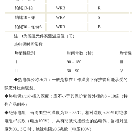
铂铑13-铂
WRB
R
铂铑10－铂
WRP
S
铂铑30－铂铑6
WRR
B
注：t为感温元件实测温度值（℃）
热电偶时间常数
热惰性级别
时间常数（秒）
热惰性
Ⅰ
90－180
Ⅲ
Ⅱ
30－90
Ⅳ
◆热电偶公称压力：一般是指在工作温度下保护管所能承受的
静态外压而破裂。
◆热电偶z.ui小插入深度：应不小于其保护套管外径的8－10倍（特
列产品例外）
◆绝缘电阻：当周围空气温度为15－35℃，相对湿度＜80％时绝缘
电阻≥5兆欧（电压100V）。具有防溅式接线盒的热电偶，当相对温
度为93± 3℃ 时，绝缘电阻≥0.5兆欧（电压100V）