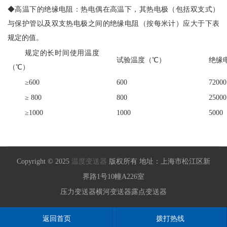
◆高温下的绝缘电阻：热电偶在高温下，其热电极（包括双支式）
与保护管以及双支热电极之间的绝缘电阻（按每米计）应大于下表
规定的值。
规定的长时间使用温度
试验温度（℃）
绝缘
（℃）
≥600
600
72000
≥ 800
800
25000
≥1000
1000
5000
Copyright © 2025
温度变送器
版权所有 地址：上海市松江区新
界路1号10幢A226室
压力变送器
横河变送器
露点变送器
返回首页
拨打热线