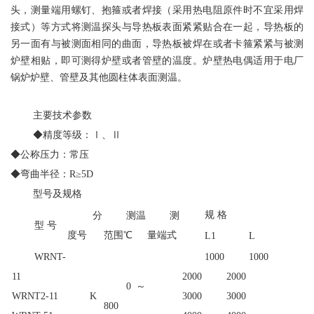
头，测量端用螺钉、抱箍或者焊接（采用热电阻原件时不宜采用焊
接式）等方式将测温探头与导热板表面紧紧贴合在一起，导热板的
另一面有与被测面相同的曲面，导热板被焊在或者卡箍紧紧与被测
炉壁相贴，即可测得炉壁或者管壁的温度。炉壁热电偶适用于电厂
锅炉炉壁、管壁及其他圆柱体表面测温。
主要技术参数
◆精度等级：Ⅰ、Ⅱ
◆公称压力：常压
◆弯曲半径：R≥5D
型号及规格
规 格
分
测温
测
型 号
度号
范围℃
量端式
L1
L
WRNT-
1000
1000
11
2000
2000
0～
WRNT2-11
K
3000
3000
800