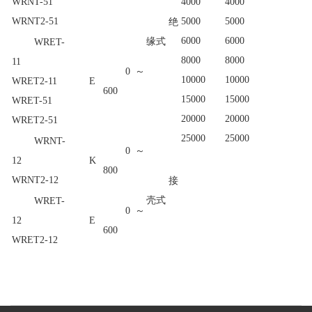
WRNT-51
4000
4000
WRNT2-51
5000
5000
绝
6000
6000
缘式
WRET-
8000
8000
11
0～
10000
10000
WRET2-11
E
600
15000
15000
WRET-51
20000
20000
WRET2-51
25000
25000
WRNT-
0～
12
K
800
WRNT2-12
接
壳式
WRET-
0～
12
E
600
WRET2-12