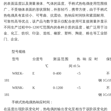
的表面温度以及测量液体、气体的温度。手柄式热电偶使用范围很
广，不受物体表面的形状限制，外形轻巧，携带方便，由于手柄式
热电偶具有直径小、可弯曲、抗震动、热响应时间快和紧固耐用、
可靠性高等优点，该产品与数字显示仪配合使用可直接测量并显示
不同生产过程中0~1200℃范围内的各种介质的温度，被广泛用于冶
金、化工、纺织、印染、造纸、橡胶、塑料、陶瓷、粮仓等工业部
门、企业。
型号规格
型号
分度号
测温范围
热响应时
保
℃
间 t0.5s
WREK-
E
0-400
<5
181
钢 1Cr18
WRNK-
K
0-1200
<5
181
钢 1Cr18
手柄式热电偶热响应时间：
在温度出现阶跃变化时，热电偶的输出变化至相当于该阶跃变化的