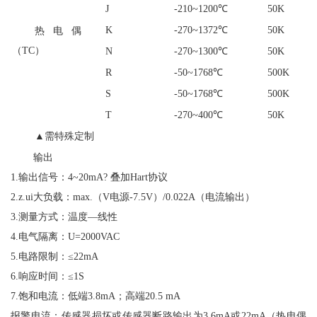
J
-210~1200℃
50K
K
-270~1372℃
50K
热电偶
（TC）
N
-270~1300℃
50K
R
-50~1768℃
500K
S
-50~1768℃
500K
T
-270~400℃
50K
▲需特殊定制
输出
1.输出信号：4~20mA? 叠加Hart协议
2.z.ui大负载：max.（V电源-7.5V）/0.022A（电流输出）
3.测量方式：温度—线性
4.电气隔离：U=2000VAC
5.电路限制：≤22mA
6.响应时间：≤1S
7.饱和电流：低端3.8mA；高端20.5 mA
报警电流：传感器损坏或传感器断路输出为3.6mA或22mA（热电偶