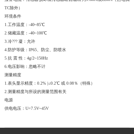
TC除外）
环境条件
1.工作温度：-40~85℃
2.储藏温度：-40~100℃
3.冷??? 凝：允许
4.防护等级：IP65、防尘、防喷水
5.抗 震 性：4g/2~150Hz
6.电压影响：忽略不计
测量精度
1.表头显示精度：0.2% |≤0.2℃ 或 0.08％（特殊）
2.测量精度与所设的测量范围有关
电源
供电电压：U=7.5V~45V